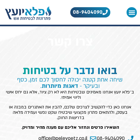
לתוכן
08-9404090
אודות החברה
צרו קשר
בואו נדבר על בטיחות
שיחה אחת קטנה יכולה לחסוך לכם זמן, כסף
ובעיקר -
דאגות מיותרות
.
ב־פלא יועץ אנחנו מאמינים שבטיחות היא לא רק ציוד, אלא גם יחס אישי
וליווי אמיתי.
אנחנו כאן כדי להקשיב לצרכים שלכם, להבין את האתגרים במבנה או
בעסק, ולהתאים פתרון מקצועי שיבטיח שקט נפשי ועמידה מלאה
בדרישות החוק.
השאירו פרטים ונחזור אליכם עם מענה מהיר ומדויק
.
office@peleyoetz.co.il
08-9404090