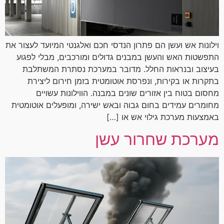
וילונות אש ועשן הם פתרון הנדסי חכם ואלגנטי המיועד לעצור את
התפשטות האש והעשן במבנים גדולים ומורכבים, מבלי לפגוע
בעיצוב ובנראות החלל. מדובר במערכת נסתרת המשתלבת
בתקרות או בקירות, ונפרסת אוטומטית בזמן חירום ליצירת
מחסום בטוח בין אזורים שונים במבנה. הווילונות עשויים
מחומרים עמידים בחום גבוה ובאש ישירה, ומופעלים אוטומטית
באמצעות מערכת גילוי אש או […]
מערכת שחרור עשן